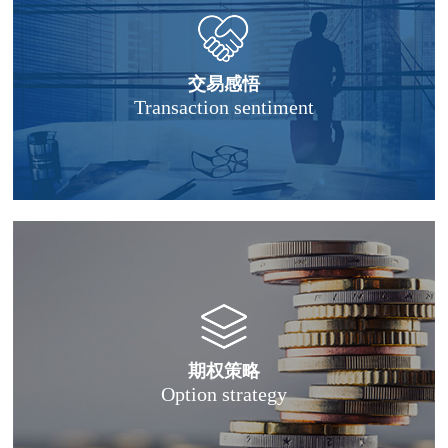
交易感悟
Transaction sentiment
期权策略
Option strategy