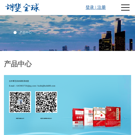
登录
|
注册
产品中心
产品中心
合作事宜具体请联系胡斐
E-mail：645983750@qq.com / hufei@hufei88.com
胡斐官方微信公众号
胡斐官方微博昵称:胡斐-戊午