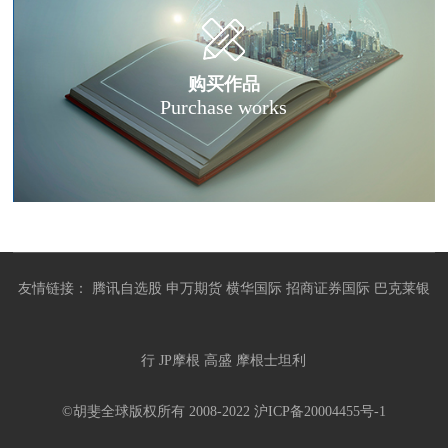
购买作品
Purchase works
友情链接：
腾讯自选股
申万期货
横华国际
招商证券国际
巴克莱银
行
JP摩根
高盛
摩根士坦利
©胡斐全球版权所有 2008-2022
沪ICP备20004455号-1