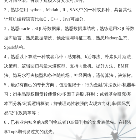
究方向不限。有数学建模大赛奖项可加分。
2，熟练使用 python，Matlab，R，SAS,中的一种或多种，具备其他
计算机编程语言比如C，C++，Java可加分。
3，熟悉oracle，SQL等数据库。熟悉数据库结构，熟练运用SQL等数
据库语言，熟悉数据清洗、预处理与特征工程，熟悉Hadoop生态、
Spark结构。
4，熟悉以下算法一种或者几种：感知机、k近邻法、朴素贝叶斯法、
决策树、逻辑回归与最大熵模型、支持向量机、提升方法、EM算
法、隐马尔可夫模型和条件随机场，神经网络，遗传算法，决策树。
5，最好有自己的专长方向，包括但限于：行为金融/算法设计/机器学
习；衍生品期权期货转债量化/多因子选股 /择时；或者基金研究/基
本面分析/宏观逻辑框架；抑或理论性较强的宏观方向/利率/国际贸
易/货币政策等等；
6，已有业内知名的A级刊物或者TOP级刊物论文发表优先。在经济
学Top5期刊发过文的优先。